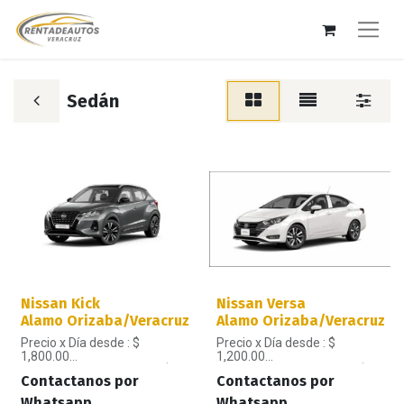
Sedán
Nissan Kick
Nissan Versa
Alamo Orizaba/Veracruz
Alamo Orizaba/Veracruz
Precio x Día desde : $
Precio x Día desde : $
1,800.00
1,200.00
Precio x Semana desde : $
Precio x Semana desde : $
Contactanos por
Contactanos por
10,800.00
7,200.00
Precio x Mes: $ 43,200.00
Precio x Mes: $ 28,800.00
Whatsapp
Whatsapp