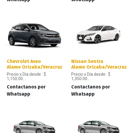
Chevrolet Aveo
Nissan Sentra
Alamo Orizaba/Veracruz
Alamo Orizaba/Veracruz
Precio x Día desde : $
Precio x Día desde : $
1,150.00
1,350.00
Precio x Semana desde : $
Precio x Semana desde : $
Contactanos por
Contactanos por
6,900.00
8,100.00
Precio x Mes: $ 27,600.00
Precio x Mes: $ 32,400.00
Whatsapp
Whatsapp