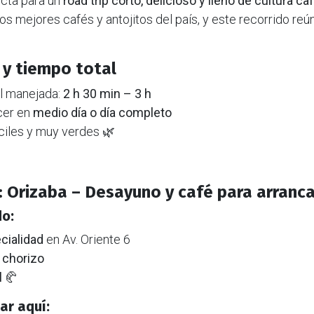
ecta para un
road trip corto, delicioso y lleno de cultura ca
os mejores cafés y antojitos del país, y este recorrido reú
 y tiempo total
al manejada:
2 h 30 min – 3 h
cer en
medio día o día completo
ciles y muy verdes 🌿
 Orizaba – Desayuno y café para arranca
o:
cialidad
en Av. Oriente 6
 chorizo
l
🥐
ar aquí: