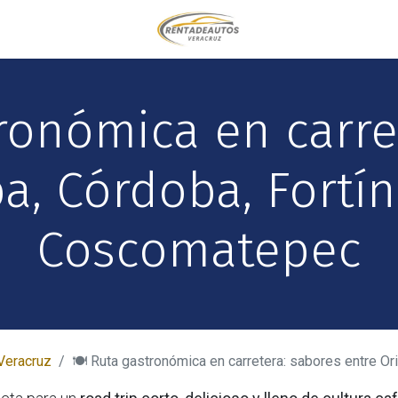
tronómica en carre
a, Córdoba, Fortí
Coscomatepec
Veracruz
🍽️ Ruta gastronómica en carretera: sabores entre Orizaba, Córdoba, Fortí