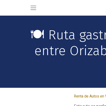
🍽️ Ruta gas
entre Orizab
Renta de Autos en 