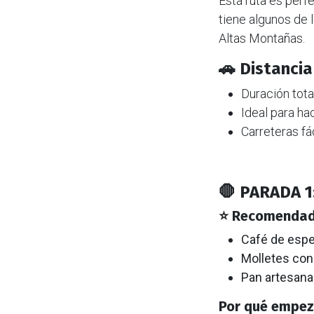
Esta ruta es perf
tiene algunos de l
Altas Montañas.
🚗
Distancia
Duración tot
Ideal para ha
Carreteras fá
🛑
PARADA 1:
⭐ Recomendad
Café de espe
Molletes con
Pan artesana
Por qué empez