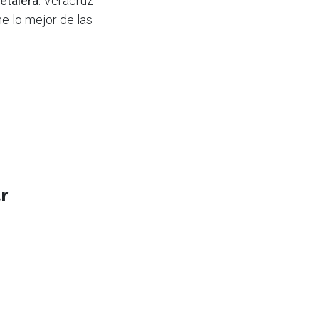
fetalera
. Veracruz
ne lo mejor de las
r