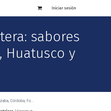
Iniciar sesión
tera: sabores
n, Huatusco y
n, Huatusco y Coscomatepec